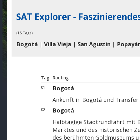
SAT Explorer - Faszinierend
(15 Tage)
Bogotá | Villa Vieja | San Agustin | Popayá
Tag
Routing
Bogotá
01
Ankunft in Bogotá und Transfer 
Bogotá
02
Halbtägige Stadtrundfahrt mit
Marktes und des historischen Z
des berühmten Goldmuseums u