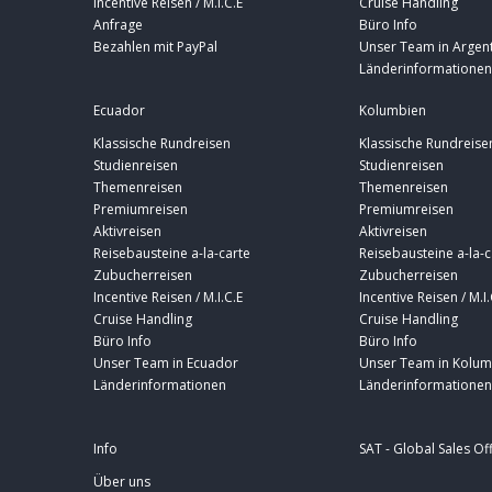
Incentive Reisen / M.I.C.E
Cruise Handling
Anfrage
Büro Info
Bezahlen mit PayPal
Unser Team in Argent
Länderinformationen
Ecuador
Kolumbien
Klassische Rundreisen
Klassische Rundreise
Studienreisen
Studienreisen
Themenreisen
Themenreisen
Premiumreisen
Premiumreisen
Aktivreisen
Aktivreisen
Reisebausteine a-la-carte
Reisebausteine a-la-c
Zubucherreisen
Zubucherreisen
Incentive Reisen / M.I.C.E
Incentive Reisen / M.I.
Cruise Handling
Cruise Handling
Büro Info
Büro Info
Unser Team in Ecuador
Unser Team in Kolum
Länderinformationen
Länderinformationen
Info
SAT - Global Sales Of
Über uns