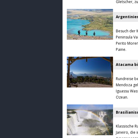
Gletscher, z
Argentinien
Besuch der 
Peninsula Va
Perito More
Paine.
Atacama bi
Rundreise b
Mendoza geht
Iguassu Wass
Ozean.
Brasiliani
Klassische R
Janeiro, die