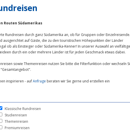
undreisen
ten Routen Südamerikas
rte Rundreisen durch ganz Südamerika an, ob für Gruppen oder Einzelreisende
nd ausgerichtet auf Gäste, die zu den touristischen Höhepunkten der Länder
gal ob als Einsteiger oder Südamerika-Kenner! In unserer Auswahl an vielfältig
iseideen durch ein oder mehrere Länder ist für jeden Geschmack etwas dabei.
ienreisen sowie Themenreisen nutzen Sie bitte die Filterfunktion oder wechseln S
ü "Gesamtangebot".
een inspirieren - auf
Anfrage
beraten wir Sie gerne und erstellen ein
Klassische Rundreisen
Studienreisen
Themenreisen
Premiumreisen