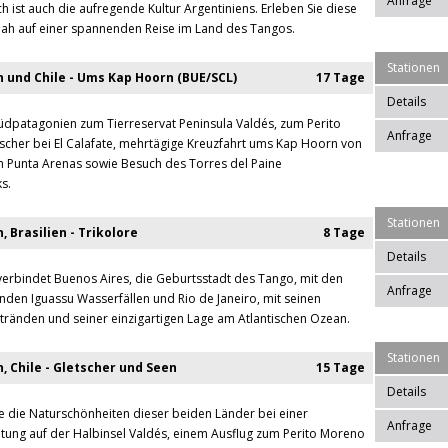
Anfrage
ch ist auch die aufregende Kultur Argentiniens. Erleben Sie diese
tnah auf einer spannenden Reise im Land des Tangos.
Stationen
n und Chile - Ums Kap Hoorn (BUE/SCL)
17 Tage
Details
üdpatagonien zum Tierreservat Peninsula Valdés, zum Perito
Anfrage
cher bei El Calafate, mehrtägige Kreuzfahrt ums Kap Hoorn von
 Punta Arenas sowie Besuch des Torres del Paine
s.
Stationen
, Brasilien - Trikolore
8 Tage
Details
verbindet Buenos Aires, die Geburtsstadt des Tango, mit den
Anfrage
den Iguassu Wasserfällen und Rio de Janeiro, mit seinen
ränden und seiner einzigartigen Lage am Atlantischen Ozean.
Stationen
, Chile - Gletscher und Seen
15 Tage
Details
e die Naturschönheiten dieser beiden Länder bei einer
Anfrage
ung auf der Halbinsel Valdés, einem Ausflug zum Perito Moreno