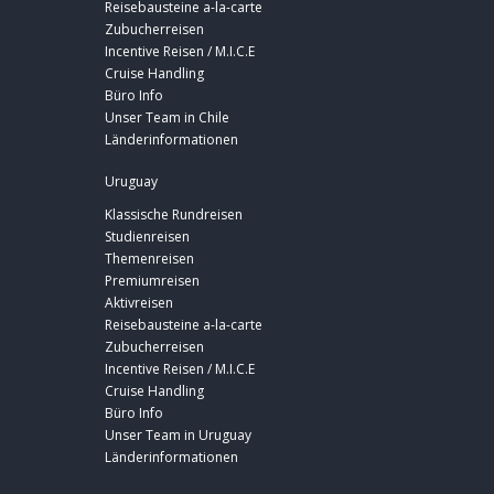
Reisebausteine a-la-carte
Zubucherreisen
Incentive Reisen / M.I.C.E
Cruise Handling
Büro Info
Unser Team in Chile
Länderinformationen
Uruguay
Klassische Rundreisen
Studienreisen
Themenreisen
Premiumreisen
Aktivreisen
Reisebausteine a-la-carte
Zubucherreisen
Incentive Reisen / M.I.C.E
Cruise Handling
Büro Info
Unser Team in Uruguay
Länderinformationen