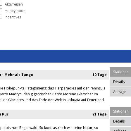
Aktivreisen
Honeymoon
Incentives
Stationen
n - Mehr als Tango
10 Tage
Details
die Höhepunkte Patagoniens: das Tierparadies auf der Peninsula
Anfrage
uerto Madryn, den gigantischen Perito Moreno Gletscher im
 Los Glaciares und das Ende der Welt in Ushuaia auf Feuerland.
Stationen
n Pur
21 Tage
Details
a bis zum Regenwald. So kontrastreich wie seine Natur, so