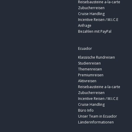
Reisebausteine a-la-carte
Zubucherreisen
Cruise Handling
Incentive Reisen / M.I.C.E
Anfrage
Bezahlen mit PayPal
Ecuador
Klassische Rundreisen
Studienreisen
Themenreisen
Premiumreisen
Aktivreisen
Reisebausteine a-la-carte
Zubucherreisen
Incentive Reisen / M.I.C.E
Cruise Handling
Büro Info
Unser Team in Ecuador
Länderinformationen