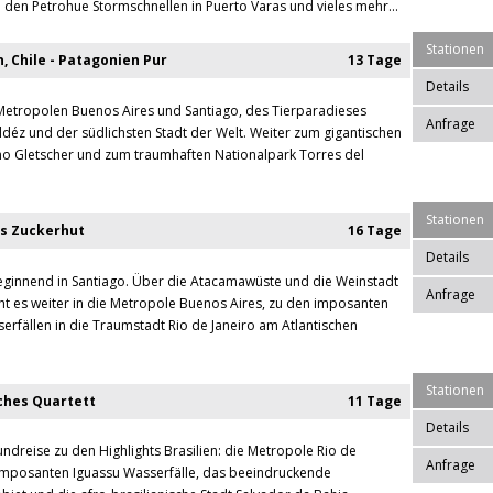
u den Petrohue Stormschnellen in Puerto Varas und vieles mehr...
Stationen
, Chile - Patagonien Pur
13 Tage
Details
Metropolen Buenos Aires und Santiago, des Tierparadieses
Anfrage
ldéz und der südlichsten Stadt der Welt. Weiter zum gigantischen
no Gletscher und zum traumhaften Nationalpark Torres del
Stationen
s Zuckerhut
16 Tage
Details
eginnend in Santiago. Über die Atacamawüste und die Weinstadt
Anfrage
 es weiter in die Metropole Buenos Aires, zu den imposanten
erfällen in die Traumstadt Rio de Janeiro am Atlantischen
Stationen
sches Quartett
11 Tage
Details
undreise zu den Highlights Brasilien: die Metropole Rio de
Anfrage
 imposanten Iguassu Wasserfälle, das beeindruckende