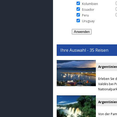
Kolumbien
Ecuador
Peru
Uruguay
Ihre Auswahl - 35 Reisen
Argentinie
Erleben Sie 
Valdés bei P
Nationalpark
Argentinie
Von der Pamp