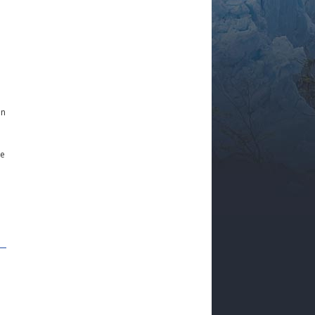
.
en
ie