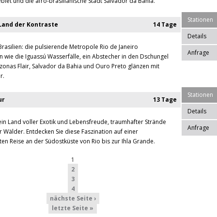
et und die afro-brasilianische Stadt Salvador da Bahia.
Stationen
 Land der Kontraste
14 Tage
Details
rasilien: die pulsierende Metropole Rio de Janeiro
Anfrage
 wie die Iguassú Wasserfälle, ein Abstecher in den Dschungel
zonas Flair, Salvador da Bahia und Ouro Preto glänzen mit
r.
Stationen
ur
13 Tage
Details
t ein Land voller Exotik und Lebensfreude, traumhafter Strände
Anfrage
 Wälder. Entdecken Sie diese Faszination auf einer
ten Reise an der Südostküste von Rio bis zur Ihla Grande.
1
2
3
4
nächste Seite ›
letzte Seite »