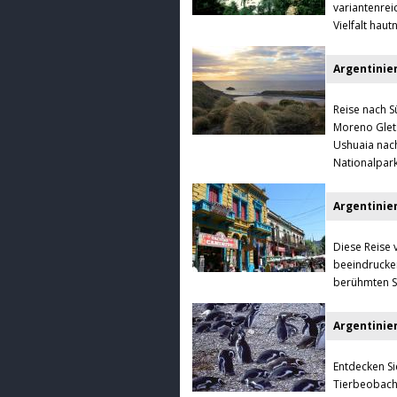
variantenrei
Vielfalt hau
Argentinie
Reise nach S
Moreno Glets
Ushuaia nach
Nationalpark
Argentinien
Diese Reise 
beeindrucken
berühmten St
Argentinien
Entdecken Si
Tierbeobacht