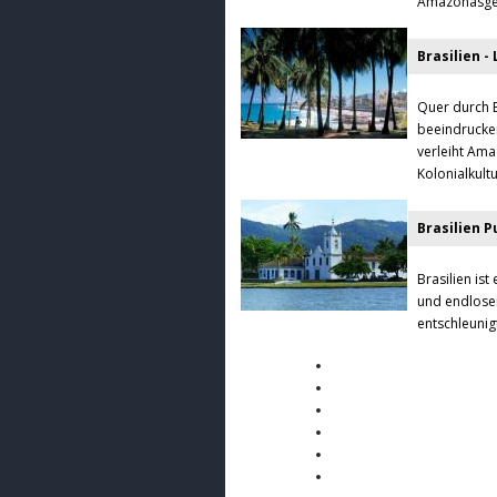
Amazonasgebi
Brasilien -
Quer durch B
beeindrucken
verleiht Ama
Kolonialkultu
Brasilien P
Brasilien is
und endloser
entschleunig