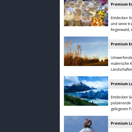
Premium Ex
Entdecken Si
und seine tr
Regenwald, e
Premium Ex
Umwerfende A
malerische K
Landschaften
Premium Lu
Entdecken Si
pulsierende 
gelegenen Pa
Premium Lu