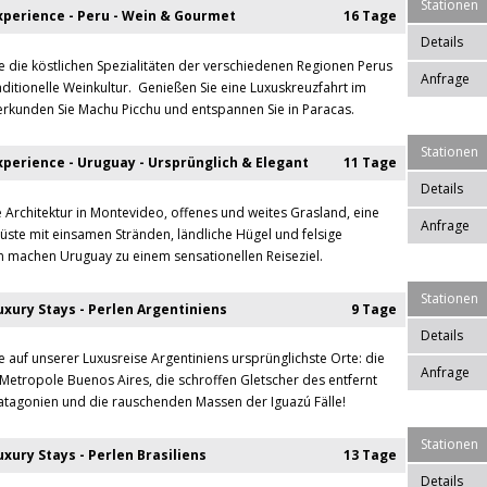
Stationen
perience - Peru - Wein & Gourmet
16 Tage
Details
e die köstlichen Spezialitäten der verschiedenen Regionen Perus
Anfrage
aditionelle Weinkultur. Genießen Sie eine Luxuskreuzfahrt im
rkunden Sie Machu Picchu und entspannen Sie in Paracas.
Stationen
perience - Uruguay - Ursprünglich & Elegant
11 Tage
Details
rchitektur in Montevideo, offenes und weites Grasland, eine
Anfrage
üste mit einsamen Stränden, ländliche Hügel und felsige
 machen Uruguay zu einem sensationellen Reiseziel.
Stationen
xury Stays - Perlen Argentiniens
9 Tage
Details
e auf unserer Luxusreise Argentiniens ursprünglichste Orte: die
Anfrage
Metropole Buenos Aires, die schroffen Gletscher des entfernt
tagonien und die rauschenden Massen der Iguazú Fälle!
Stationen
xury Stays - Perlen Brasiliens
13 Tage
Details