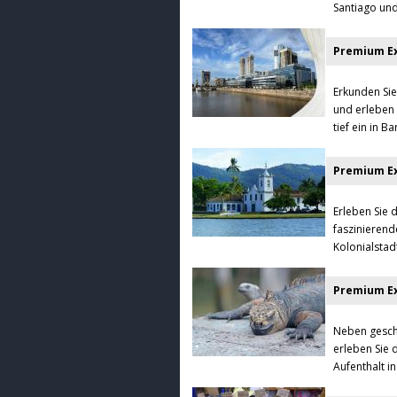
Santiago und
Premium Ex
Erkunden Sie
und erleben 
tief ein in 
Premium Ex
Erleben Sie 
faszinierend
Kolonialstad
Premium Ex
Neben geschi
erleben Sie 
Aufenthalt i