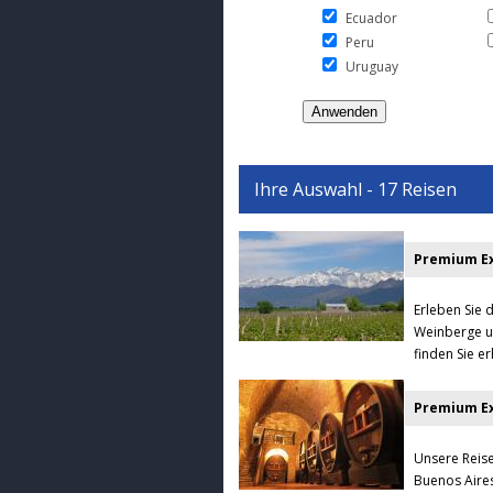
Ecuador
Peru
Uruguay
Ihre Auswahl - 17 Reisen
Premium Ex
Erleben Sie 
Weinberge un
finden Sie e
Unsere Reise
Buenos Aire