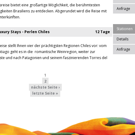
reise bietet eine großartige Möglichkeit, die berühmtesten
Anfrage
keiten Brasiliens zu entdecken. Abgerundet wird die Reise mit
nterkünften.
Stationen
xury Stays - Perlen Chiles
12 Tage
Details
eise stellt Ihnen vier der prächtigsten Regionen Chiles vor: vom
Anfrage
tiago geht es in die romantische Weinregion, weiter zur
te und nach Patagonien und seinem faszinierenden Torres del
1
2
nächste Seite ›
letzte Seite »