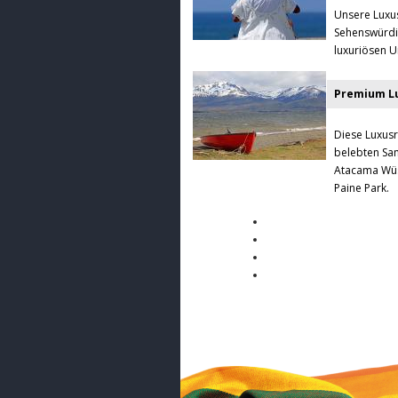
Unsere Luxus
Sehenswürdig
luxuriösen U
Premium Lu
Diese Luxusr
belebten San
Atacama Wüs
Paine Park.