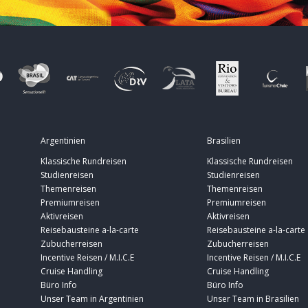
Argentinien
Brasilien
Klassische Rundreisen
Klassische Rundreisen
Studienreisen
Studienreisen
Themenreisen
Themenreisen
Premiumreisen
Premiumreisen
Aktivreisen
Aktivreisen
Reisebausteine a-la-carte
Reisebausteine a-la-carte
Zubucherreisen
Zubucherreisen
Incentive Reisen / M.I.C.E
Incentive Reisen / M.I.C.E
Cruise Handling
Cruise Handling
Büro Info
Büro Info
Unser Team in Argentinien
Unser Team in Brasilien