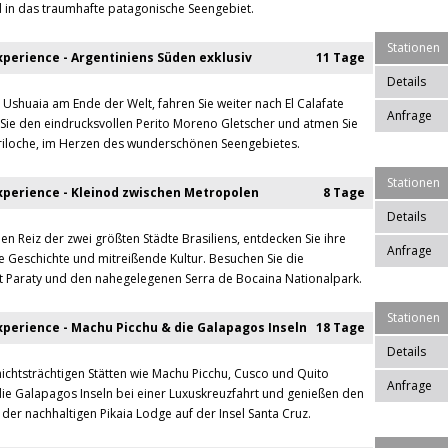
 in das traumhafte patagonische Seengebiet.
Stationen
perience - Argentiniens Süden exklusiv
11 Tage
Details
 Ushuaia am Ende der Welt, fahren Sie weiter nach El Calafate
Anfrage
Sie den eindrucksvollen Perito Moreno Gletscher und atmen Sie
Bariloche, im Herzen des wunderschönen Seengebietes.
Stationen
perience - Kleinod zwischen Metropolen
8 Tage
Details
den Reiz der zwei größten Städte Brasiliens, entdecken Sie ihre
Anfrage
e Geschichte und mitreißende Kultur. Besuchen Sie die
t Paraty und den nahegelegenen Serra de Bocaina Nationalpark.
Stationen
perience - Machu Picchu & die Galapagos Inseln
18 Tage
Details
chtsträchtigen Stätten wie Machu Picchu, Cusco und Quito
Anfrage
die Galapagos Inseln bei einer Luxuskreuzfahrt und genießen den
n der nachhaltigen Pikaia Lodge auf der Insel Santa Cruz.