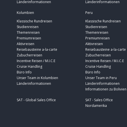
Länderinformationen
Länderinformationen
Kolumbien
Peru
Klassische Rundreisen
Klassische Rundreisen
Studienreisen
Studienreisen
Themenreisen
Themenreisen
Premiumreisen
Premiumreisen
Aktivreisen
Aktivreisen
Reisebausteine a-la-carte
Reisebausteine a-la-carte
Zubucherreisen
Zubucherreisen
Incentive Reisen / M.I.C.E
Incentive Reisen / M.I.C.E
Cruise Handling
Cruise Handling
Büro Info
Büro Info
Unser Team in Kolumbien
Unser Team in Peru
Länderinformationen
Länderinformationen
Informationen zu Bolivien
SAT - Global Sales Office
SAT - Sales Office
Nordamerika