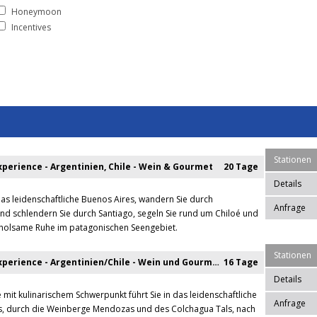
Honeymoon
Incentives
Stationen
perience - Argentinien, Chile - Wein & Gourmet
20 Tage
Details
das leidenschaftliche Buenos Aires, wandern Sie durch
Anfrage
d schlendern Sie durch Santiago, segeln Sie rund um Chiloé und
rholsame Ruhe im patagonischen Seengebiet.
Stationen
Premium Experience - Argentinien/Chile - Wein und Gourmet
16 Tage
Details
 mit kulinarischem Schwerpunkt führt Sie in das leidenschaftliche
Anfrage
s, durch die Weinberge Mendozas und des Colchagua Tals, nach