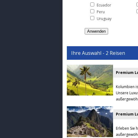
Ecuador
Peru
Uruguay
Ihre Auswahl - 2 Reisen
Premium Lu
Kolumbien is
Unsere Luxus
außergewöhnl
Premium Lu
Erleben Sie 
außergewöhnl