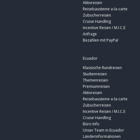
Aktivreisen
Reisebausteine a-la-carte
Zubucherreisen
Cruise Handling
Incentive Reisen / M.I.C.E
Anfrage
Bezahlen mit PayPal
Ecuador
Klassische Rundreisen
Studienreisen
Themenreisen
Premiumreisen
Aktivreisen
Reisebausteine a-la-carte
Zubucherreisen
Incentive Reisen / M.I.C.E
Cruise Handling
Büro Info
Unser Team in Ecuador
Länderinformationen