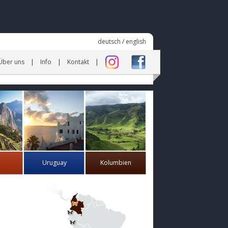
deutsch
/
english
Über uns
Info
Kontakt
Uruguay
Kolumbien