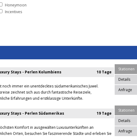
Honeymoon
Incentives
Stationen
xury Stays - Perlen Kolumbiens
10 Tage
Details
t noch immer ein unentdecktes südamerikanisches Juwel.
Anfrage
reise zeichnet sich aus durch fantastische Reiseziele,
iche Erfahrungen und erstklassige Unterkünfte.
Stationen
xury Stays - Perlen Südamerikas
19 Tage
Details
höchsten Komfort in ausgewälten Luxusunterkünften an
Anfrage
ichen Orten, besuchen Sie faszinierende Städte und erleben Sie