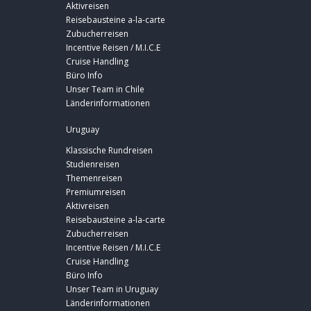
Aktivreisen
Reisebausteine a-la-carte
Zubucherreisen
Incentive Reisen / M.I.C.E
Cruise Handling
Büro Info
Unser Team in Chile
Länderinformationen
Uruguay
Klassische Rundreisen
Studienreisen
Themenreisen
Premiumreisen
Aktivreisen
Reisebausteine a-la-carte
Zubucherreisen
Incentive Reisen / M.I.C.E
Cruise Handling
Büro Info
Unser Team in Uruguay
Länderinformationen