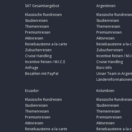
SAT Gesamtangebot
Argentinien
Klassische Rundreisen
Klassische Rundreise
Studienreisen
Studienreisen
Themenreisen
Themenreisen
Premiumreisen
Premiumreisen
Aktivreisen
Aktivreisen
Reisebausteine a-la-carte
Reisebausteine a-la-c
Zubucherreisen
Zubucherreisen
Cruise Handling
Incentive Reisen / M.I.
Incentive Reisen / M.I.C.E
Cruise Handling
Anfrage
Büro Info
Bezahlen mit PayPal
Unser Team in Argent
Länderinformationen
Ecuador
Kolumbien
Klassische Rundreisen
Klassische Rundreise
Studienreisen
Studienreisen
Themenreisen
Themenreisen
Premiumreisen
Premiumreisen
Aktivreisen
Aktivreisen
Reisebausteine a-la-carte
Reisebausteine a-la-c