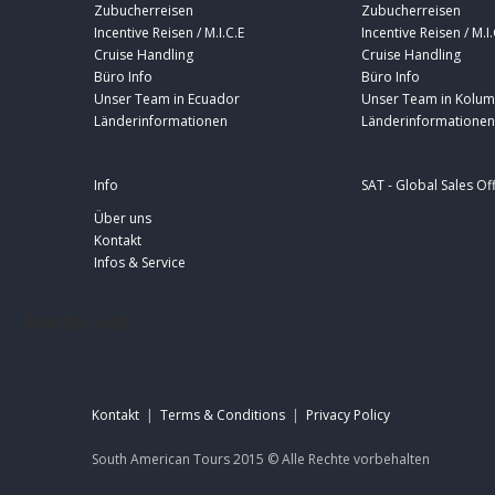
Zubucherreisen
Zubucherreisen
Incentive Reisen / M.I.C.E
Incentive Reisen / M.I.
Cruise Handling
Cruise Handling
Büro Info
Büro Info
Unser Team in Ecuador
Unser Team in Kolum
Länderinformationen
Länderinformationen
Info
SAT - Global Sales Of
Über uns
Kontakt
Infos & Service
footer-sat
Kontakt
|
Terms & Conditions
|
Privacy Policy
South American Tours 2015 ©
Alle Rechte
vorbehalten