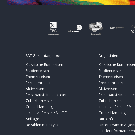
SAT Gesamtangebot
Argentinien
Klassische Rundreisen
Klassische Rundreise
Studienreisen
Studienreisen
Themenreisen
Themenreisen
Premiumreisen
Premiumreisen
Aktivreisen
Aktivreisen
Reisebausteine a-la-carte
Reisebausteine a-la-c
Zubucherreisen
Zubucherreisen
Cruise Handling
Incentive Reisen / M.I.
Incentive Reisen / M.I.C.E
Cruise Handling
Anfrage
Büro Info
Bezahlen mit PayPal
Unser Team in Argent
Länderinformationen