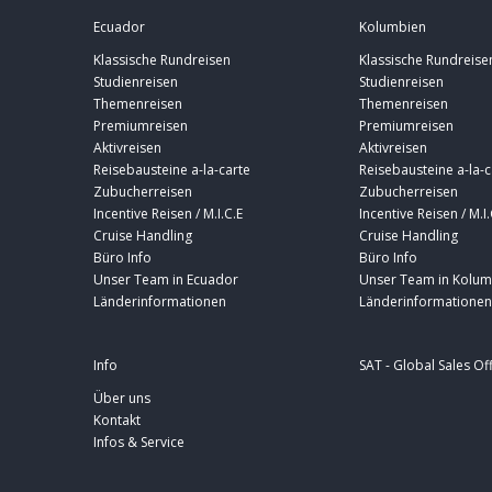
Ecuador
Kolumbien
Klassische Rundreisen
Klassische Rundreise
Studienreisen
Studienreisen
Themenreisen
Themenreisen
Premiumreisen
Premiumreisen
Aktivreisen
Aktivreisen
Reisebausteine a-la-carte
Reisebausteine a-la-c
Zubucherreisen
Zubucherreisen
Incentive Reisen / M.I.C.E
Incentive Reisen / M.I.
Cruise Handling
Cruise Handling
Büro Info
Büro Info
Unser Team in Ecuador
Unser Team in Kolum
Länderinformationen
Länderinformationen
Info
SAT - Global Sales Of
Über uns
Kontakt
Infos & Service