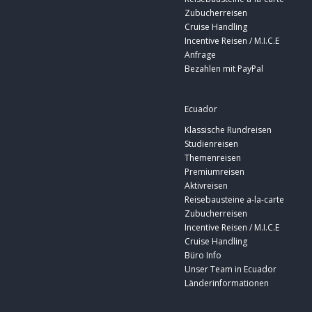
Zubucherreisen
Cruise Handling
Incentive Reisen / M.I.C.E
Anfrage
Bezahlen mit PayPal
Ecuador
Klassische Rundreisen
Studienreisen
Themenreisen
Premiumreisen
Aktivreisen
Reisebausteine a-la-carte
Zubucherreisen
Incentive Reisen / M.I.C.E
Cruise Handling
Büro Info
Unser Team in Ecuador
Länderinformationen