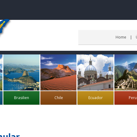
Home
Brasilien
Chile
Ecuador
Peru
mular