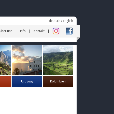
deutsch
/
english
Über uns
Info
Kontakt
Uruguay
Kolumbien