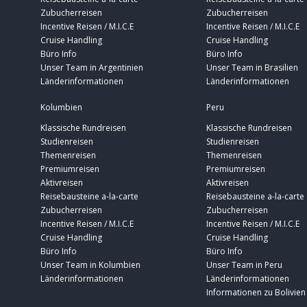
Zubucherreisen
Zubucherreisen
Incentive Reisen / M.I.C.E
Incentive Reisen / M.I.C.E
Cruise Handling
Cruise Handling
Büro Info
Büro Info
Unser Team in Argentinien
Unser Team in Brasilien
Länderinformationen
Länderinformationen
Kolumbien
Peru
Klassische Rundreisen
Klassische Rundreisen
Studienreisen
Studienreisen
Themenreisen
Themenreisen
Premiumreisen
Premiumreisen
Aktivreisen
Aktivreisen
Reisebausteine a-la-carte
Reisebausteine a-la-carte
Zubucherreisen
Zubucherreisen
Incentive Reisen / M.I.C.E
Incentive Reisen / M.I.C.E
Cruise Handling
Cruise Handling
Büro Info
Büro Info
Unser Team in Kolumbien
Unser Team in Peru
Länderinformationen
Länderinformationen
Informationen zu Bolivien