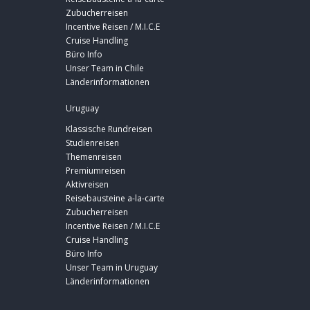
Zubucherreisen
Incentive Reisen / M.I.C.E
Cruise Handling
Büro Info
Unser Team in Chile
Länderinformationen
Uruguay
Klassische Rundreisen
Studienreisen
Themenreisen
Premiumreisen
Aktivreisen
Reisebausteine a-la-carte
Zubucherreisen
Incentive Reisen / M.I.C.E
Cruise Handling
Büro Info
Unser Team in Uruguay
Länderinformationen