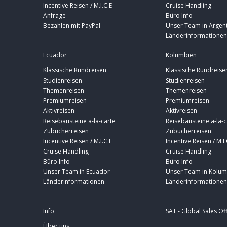
Incentive Reisen / M.I.C.E
Cruise Handling
Anfrage
Büro Info
Bezahlen mit PayPal
Unser Team in Argent
Länderinformationen
Ecuador
Kolumbien
Klassische Rundreisen
Klassische Rundreise
Studienreisen
Studienreisen
Themenreisen
Themenreisen
Premiumreisen
Premiumreisen
Aktivreisen
Aktivreisen
Reisebausteine a-la-carte
Reisebausteine a-la-c
Zubucherreisen
Zubucherreisen
Incentive Reisen / M.I.C.E
Incentive Reisen / M.I.
Cruise Handling
Cruise Handling
Büro Info
Büro Info
Unser Team in Ecuador
Unser Team in Kolum
Länderinformationen
Länderinformationen
Info
SAT - Global Sales Of
Über uns