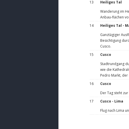
13
Heiliges Tal
Wanderung im Hei
Anbau-flächen vo
14
Heiliges Tal - 
Ganztägiger Ausf
Besichtigung durc
Cusco.
15
Cusco
Stadtrundgang dur
wie die Kathedral
Pedro Markt, der 
16
Cusco
Der Tag steht zur
17
Cusco - Lima
Flug nach Lima un