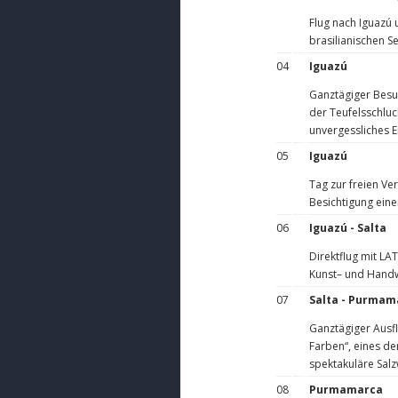
Flug nach Iguazú 
brasilianischen S
04
Iguazú
Ganztägiger Besu
der Teufelsschluc
unvergessliches E
05
Iguazú
Tag zur freien Ve
Besichtigung eine
06
Iguazú - Salta
Direktflug mit LA
Kunst– und Handw
07
Salta - Purmam
Ganztägiger Ausfl
Farben“, eines de
spektakuläre Sal
08
Purmamarca