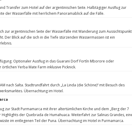
und Transfer zum Hotel auf der argentinischen Seite. Halbtägiger Ausflug zur
eite der Wasserfälle mit herrlichem Panoramablick auf die Fälle.
ch zur argentinischen Seite der Wasserfälle mit Wanderung zum Aussichtspunkt
ht. Der Blick auf die sich in die Tiefe stürzenden Wassermassen ist ein
rlebnis.
rfügung. Optionaler Ausflug in das Guarani Dorf Fortín Mborore oder
r örtlichen Yerba Mate Farm inklusive Picknick.
TAM nach Salta. Stadtrundfahrt durch „La Linda (die Schöne)“ mit Besuch des
erksmarktes. Übernachtung im Hotel.
arca
ug zur Stadt Purmamarca mit ihrer altertümlichen Kirche und dem „Berg der 7
r Highlights der Quebrada de Humahuaca. Weiterfahrt zur Salinas Grandes, ein
zwüste im entlegenen Teil der Puna. Übernachtung im Hotel in Purmamarca.