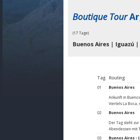
Boutique Tour
Ar
(17 Tage)
Buenos Aires | Iguazú |
Tag
Routing
01
Buenos Aires
Ankunft in Buenos
Viertels La Boca
02
Buenos Aires
Der Tag steht zur
Abendessen mit Ta
03
Buenos Aires - 