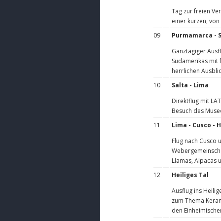
Tag zur freien Ve
einer kurzen, vo
09
Purmamarca - S
Ganztägiger Ausf
Südamerikas mit 
herrlichen Ausblic
10
Salta - Lima
Direktflug mit LA
Besuch des Museo
11
Lima - Cusco - H
Flug nach Cusco u
Webergemeinschaf
Llamas, Alpacas u
12
Heiliges Tal
Ausflug ins Heil
zum Thema Keramik
den Einheimische