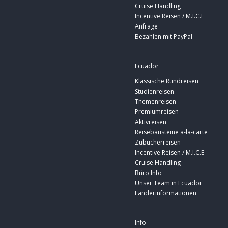
Cruise Handling
Incentive Reisen / M.I.C.E
Anfrage
Bezahlen mit PayPal
Ecuador
Klassische Rundreisen
Studienreisen
Themenreisen
Premiumreisen
Aktivreisen
Reisebausteine a-la-carte
Zubucherreisen
Incentive Reisen / M.I.C.E
Cruise Handling
Büro Info
Unser Team in Ecuador
Länderinformationen
Info