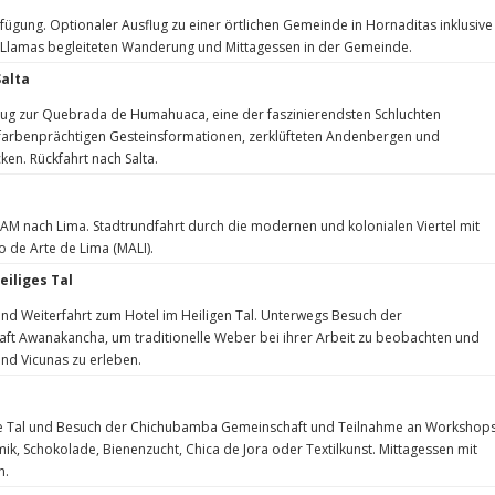
rfügung. Optionaler Ausflug zu einer örtlichen Gemeinde in Hornaditas inklusive
n Llamas begleiteten Wanderung und Mittagessen in der Gemeinde.
alta
lug zur Quebrada de Humahuaca, eine der faszinierendsten Schluchten
farbenprächtigen Gesteinsformationen, zerklüfteten Andenbergen und
ken. Rückfahrt nach Salta.
TAM nach Lima. Stadtrundfahrt durch die modernen und kolonialen Viertel mit
 de Arte de Lima (MALI).
eiliges Tal
nd Weiterfahrt zum Hotel im Heiligen Tal. Unterwegs Besuch der
t Awanakancha, um traditionelle Weber bei ihrer Arbeit zu beobachten und
nd Vicunas zu erleben.
ige Tal und Besuch der Chichubamba Gemeinschaft und Teilnahme an Workshop
, Schokolade, Bienenzucht, Chica de Jora oder Textilkunst. Mittagessen mit
n.