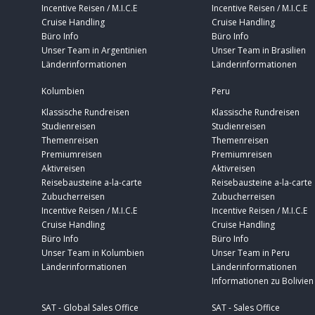
Incentive Reisen / M.I.C.E
Incentive Reisen / M.I.C.E
Cruise Handling
Cruise Handling
Büro Info
Büro Info
Unser Team in Argentinien
Unser Team in Brasilien
Länderinformationen
Länderinformationen
Kolumbien
Peru
Klassische Rundreisen
Klassische Rundreisen
Studienreisen
Studienreisen
Themenreisen
Themenreisen
Premiumreisen
Premiumreisen
Aktivreisen
Aktivreisen
Reisebausteine a-la-carte
Reisebausteine a-la-carte
Zubucherreisen
Zubucherreisen
Incentive Reisen / M.I.C.E
Incentive Reisen / M.I.C.E
Cruise Handling
Cruise Handling
Büro Info
Büro Info
Unser Team in Kolumbien
Unser Team in Peru
Länderinformationen
Länderinformationen
Informationen zu Bolivien
SAT - Global Sales Office
SAT - Sales Office