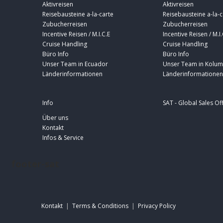
Aktivreisen
Aktivreisen
Reisebausteine a-la-carte
Reisebausteine a-la-c
Zubucherreisen
Zubucherreisen
Incentive Reisen / M.I.C.E
Incentive Reisen / M.I.
Cruise Handling
Cruise Handling
Büro Info
Büro Info
Unser Team in Ecuador
Unser Team in Kolum
Länderinformationen
Länderinformationen
Info
SAT - Global Sales Of
Über uns
Kontakt
Infos & Service
footer-sat
Kontakt
|
Terms & Conditions
|
Privacy Policy