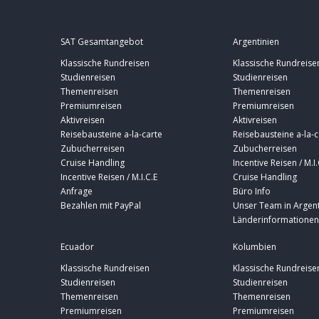
SAT Gesamtangebot
Argentinien
Klassische Rundreisen
Klassische Rundreise
Studienreisen
Studienreisen
Themenreisen
Themenreisen
Premiumreisen
Premiumreisen
Aktivreisen
Aktivreisen
Reisebausteine a-la-carte
Reisebausteine a-la-c
Zubucherreisen
Zubucherreisen
Cruise Handling
Incentive Reisen / M.I.
Incentive Reisen / M.I.C.E
Cruise Handling
Anfrage
Büro Info
Bezahlen mit PayPal
Unser Team in Argent
Länderinformationen
Ecuador
Kolumbien
Klassische Rundreisen
Klassische Rundreise
Studienreisen
Studienreisen
Themenreisen
Themenreisen
Premiumreisen
Premiumreisen