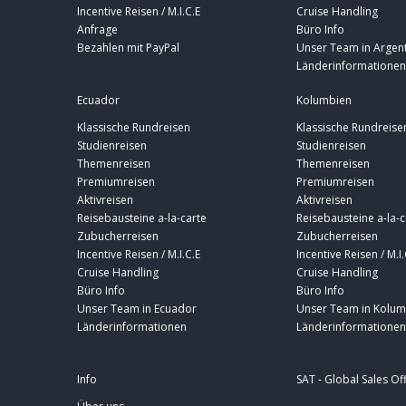
Incentive Reisen / M.I.C.E
Cruise Handling
Anfrage
Büro Info
Bezahlen mit PayPal
Unser Team in Argent
Länderinformationen
Ecuador
Kolumbien
Klassische Rundreisen
Klassische Rundreise
Studienreisen
Studienreisen
Themenreisen
Themenreisen
Premiumreisen
Premiumreisen
Aktivreisen
Aktivreisen
Reisebausteine a-la-carte
Reisebausteine a-la-c
Zubucherreisen
Zubucherreisen
Incentive Reisen / M.I.C.E
Incentive Reisen / M.I.
Cruise Handling
Cruise Handling
Büro Info
Büro Info
Unser Team in Ecuador
Unser Team in Kolum
Länderinformationen
Länderinformationen
Info
SAT - Global Sales Of